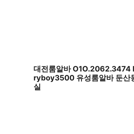
컨
텐
츠
로
건
너
뛰
기
대전룸알바 O1O.2062.3474
ryboy3500 유성룸알바 둔
실