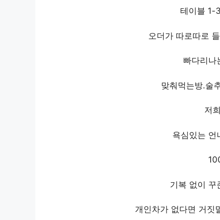
테이블 1-3
오더가 따로따로 
빠다리나는
맞춰먹는방.술추
저희
욕심있는 언
1
기복 없이 꾸
개인차가 없다면 거짓말