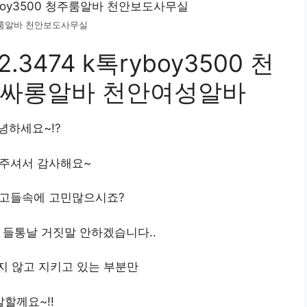
 청주룸알바 천안보도사무실
.3474 k톡ryboy3500 천
룸싸롱알바 천안여성알바
녕하세요~!?
해주셔서 감사해요~
광고들속에 고민많으시죠?
들통날 거짓말 안하겠습니다..
지 않고 지키고 있는 부분만
말할께요~!!