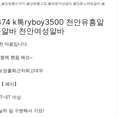
,불당동룸도우미,불당동룸고정,불당동여성알바,불당동노래방알바,불
474 k톡ryboy3500 천안유흥알
롱알바 천안여성알바
한 마음입니다.
함께 했음 해요~
T보장출퇴근차최고대우
【 페이】
T~5T 이상
] 확실히 일 구분해서 가요!