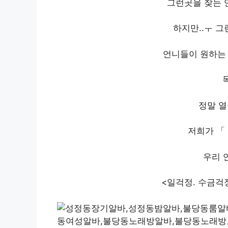
그런곳을 찾는 
하지만..ㅜ 
언니들이 원하는 
정말 열
저희가 「 
우리 
<일걱정. 수금걱