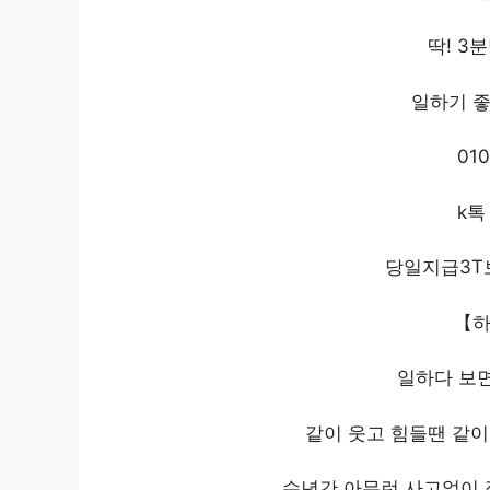
딱! 3
일하기 좋
010
k톡 
당일지급3
【하
일하다 보면
같이 웃고 힘들땐 같이
수년간 아무런 사고없이 