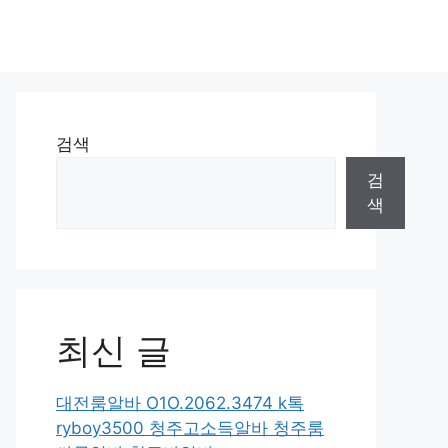
검색
검
색
최신 글
대전룸알바 O1O.2062.3474 k톡
ryboy3500 청주고소득알바 청주룸