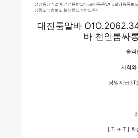
성정동장기알바,성정동밤알바,불당동룸알바,불당동룸보도
당동노래방보도,불당동노래방도우미
대전룸알바 O1O.2062.3
바 천안룸싸
솔직
저희와 
당일지급3
3
[ T -> T 