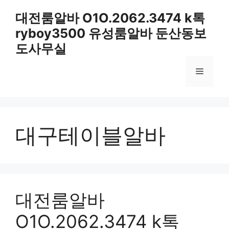
컨
대전룸알바 O1O.2062.3474 k톡
텐
ryboy3500 유성룸알바 둔산동보
츠
로
도사무실
건
너
메
뛰
기
뉴
대구테이블알바
대전룸알바
O1O.2062.3474 k톡