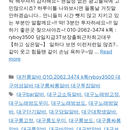
릭”해주셔서 감사해요~ 현실성 없는 광고들속에 고
민많으시죠? 하루이틀 나와보시면 들통날 거짓말
안하겠습니다.. 언니들의 시간 뺏지 않고 지키고 있
는 부분만 말할께요~!! 딱! 3분만 투자하세요~!! 일
하기 좋은곳 찾으셔야죠~! 010-2062-3474 k톡 :
ryboy3500 당일지급3T보장출퇴근차최고대우
【하고 싶은말~】 일하다 보면 이런저런일 많죠?..
같이 웃고 힘들땐 같이 손님 욕하구~맘 …
Read
more
카
대전룸알바 O1O.2062.3474 k톡ryboy3500 대
테
구여성알바 대구룸싸롱알바 대구투잡알바
고
태
대구bar알바
,
대구고소득알바
,
대구노래방고정
,
리
그
대구노래방도우미
,
대구노래방보도
,
대구노래방알
바
,
대구단기알바
,
대구당일알바
,
대구대학생알바
,
대구룸고정
,
대구룸도우미
,
대구룸보도
,
대구룸싸롱
알바
,
대구룸알바
,
대구바알바
,
대구밤알바
,
대구보