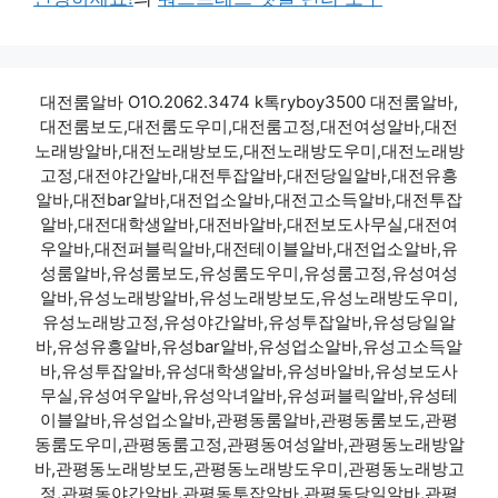
대전룸알바 O1O.2062.3474 k톡ryboy3500 대전룸알바,
대전룸보도,대전룸도우미,대전룸고정,대전여성알바,대전
노래방알바,대전노래방보도,대전노래방도우미,대전노래방
고정,대전야간알바,대전투잡알바,대전당일알바,대전유흥
알바,대전bar알바,대전업소알바,대전고소득알바,대전투잡
알바,대전대학생알바,대전바알바,대전보도사무실,대전여
우알바,대전퍼블릭알바,대전테이블알바,대전업소알바,유
성룸알바,유성룸보도,유성룸도우미,유성룸고정,유성여성
알바,유성노래방알바,유성노래방보도,유성노래방도우미,
유성노래방고정,유성야간알바,유성투잡알바,유성당일알
바,유성유흥알바,유성bar알바,유성업소알바,유성고소득알
바,유성투잡알바,유성대학생알바,유성바알바,유성보도사
무실,유성여우알바,유성악녀알바,유성퍼블릭알바,유성테
이블알바,유성업소알바,관평동룸알바,관평동룸보도,관평
동룸도우미,관평동룸고정,관평동여성알바,관평동노래방알
바,관평동노래방보도,관평동노래방도우미,관평동노래방고
정,관평동야간알바,관평동투잡알바,관평동당일알바,관평