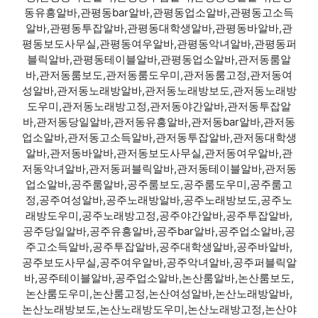
동유흥알바,관평동bar알바,관평동업소알바,관평동고소득
알바,관평동투잡알바,관평동대학생알바,관평동바알바,관
평동보도사무실,관평동여우알바,관평동악녀알바,관평동퍼
블릭알바,관평동테이블알바,관평동업소알바,관저동룸알
바,관저동룸보도,관저동룸도우미,관저동룸고정,관저동여
성알바,관저동노래방알바,관저동노래방보도,관저동노래방
도우미,관저동노래방고정,관저동야간알바,관저동투잡알
바,관저동당일알바,관저동유흥알바,관저동bar알바,관저동
업소알바,관저동고소득알바,관저동투잡알바,관저동대학생
알바,관저동바알바,관저동보도사무실,관저동여우알바,관
저동악녀알바,관저동퍼블릭알바,관저동테이블알바,관저동
업소알바,공주룸알바,공주룸보도,공주룸도우미,공주룸고
정,공주여성알바,공주노래방알바,공주노래방보도,공주노
래방도우미,공주노래방고정,공주야간알바,공주투잡알바,
공주당일알바,공주유흥알바,공주bar알바,공주업소알바,공
주고소득알바,공주투잡알바,공주대학생알바,공주바알바,
공주보도사무실,공주여우알바,공주악녀알바,공주퍼블릭알
바,공주테이블알바,공주업소알바,논산룸알바,논산룸보도,
논산룸도우미,논산룸고정,논산여성알바,논산노래방알바,
논산노래방보도,논산노래방도우미,논산노래방고정,논산야