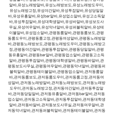
알바,유성노래방알바,유성노래방보도,유성노래방도우미,
유성노래방고정,유성야간알바,유성투잡알바,유성당일알
바,유성유흥알바,유성bar알바,유성업소알바,유성고소득알
바,유성투잡알바,유성대학생알바,유성바알바,유성보도사
무실,유성여우알바,유성악녀알바,유성퍼블릭알바,유성테
이블알바,유성업소알바,관평동룸알바,관평동룸보도,관평
동룸도우미,관평동룸고정,관평동여성알바,관평동노래방알
바,관평동노래방보도,관평동노래방도우미,관평동노래방고
정,관평동야간알바,관평동투잡알바,관평동당일알바,관평
동유흥알바,관평동bar알바,관평동업소알바,관평동고소득
알바,관평동투잡알바,관평동대학생알바,관평동바알바,관
평동보도사무실,관평동여우알바,관평동악녀알바,관평동퍼
블릭알바,관평동테이블알바,관평동업소알바,관저동룸알
바,관저동룸보도,관저동룸도우미,관저동룸고정,관저동여
성알바,관저동노래방알바,관저동노래방보도,관저동노래방
도우미,관저동노래방고정,관저동야간알바,관저동투잡알
바,관저동당일알바,관저동유흥알바,관저동bar알바,관저동
업소알바,관저동고소득알바,관저동투잡알바,관저동대학생
알바,관저동바알바,관저동보도사무실,관저동여우알바,관
저동악녀알바,관저동퍼블릭알바,관저동테이블알바,관저동