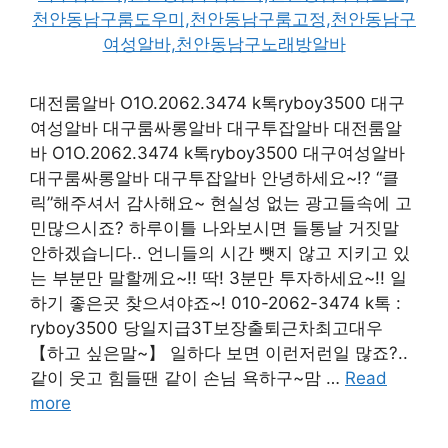
대전룸알바 O1O.2062.3474 k톡ryboy3500 대구
여성알바 대구룸싸롱알바 대구투잡알바 대전룸알
바 O1O.2062.3474 k톡ryboy3500 대구여성알바
대구룸싸롱알바 대구투잡알바 안녕하세요~!? “클
릭”해주셔서 감사해요~ 현실성 없는 광고들속에 고
민많으시죠? 하루이틀 나와보시면 들통날 거짓말
안하겠습니다.. 언니들의 시간 뺏지 않고 지키고 있
는 부분만 말할께요~!! 딱! 3분만 투자하세요~!! 일
하기 좋은곳 찾으셔야죠~! 010-2062-3474 k톡 :
ryboy3500 당일지급3T보장출퇴근차최고대우
【하고 싶은말~】 일하다 보면 이런저런일 많죠?..
같이 웃고 힘들땐 같이 손님 욕하구~맘 …
Read
more