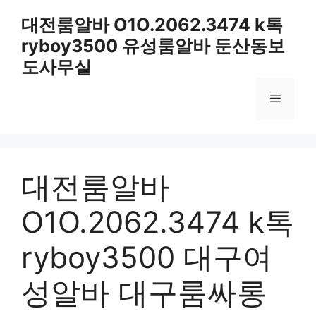
컨
대전룸알바 O1O.2062.3474 k톡
텐
ryboy3500 유성룸알바 둔산동보
츠
로
도사무실
건
너
메
뛰
기
뉴
대전룸알바
O1O.2062.3474 k톡
ryboy3500 대구여
성알바 대구룸싸롱