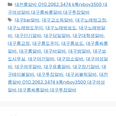
카
대전룸알바 O1O.2062.3474 k톡ryboy3500 대
테
구여성알바 대구룸싸롱알바 대구투잡알바
고
태
대구bar알바
,
대구고소득알바
,
대구노래방고정
,
리
그
대구노래방도우미
,
대구노래방보도
,
대구노래방알
바
,
대구단기알바
,
대구당일알바
,
대구대학생알바
,
대구룸고정
,
대구룸도우미
,
대구룸보도
,
대구룸싸롱
알바
,
대구룸알바
,
대구바알바
,
대구밤알바
,
대구보
도사무실
,
대구야간알바
,
대구업소알바
,
대구여성알
바
,
대구여우알바
,
대구유흥알바
,
대구장기알바
,
대
구테이블알바
,
대구투잡알바
,
대구퍼블릭알바
,
대전
룸알바 O1O.2062.3474 k톡ryboy3500 대구여성
알바 대구룸싸롱알바 대구투잡알바