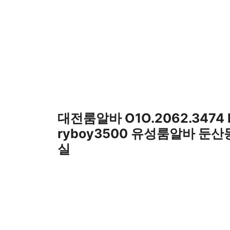
컨
텐
츠
로
건
너
뛰
기
대전룸알바 O1O.2062.3474
ryboy3500 유성룸알바 둔
실