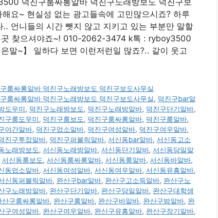
yboy3500 덕진구룸싸롱알바 덕진구노래방보도 덕진구보
사해요~ 현실성 없는 광고들속에 고민많으시죠? 하루
. 언니들의 시간 뺏지 않고 지키고 있는 부분만 말할
찾으셔야죠~! 010-2062-3474 k톡 : ryboy3500
말~】 일하다 보면 이런저런일 많죠?.. 같이 웃고
500 덕진구룸싸롱알바 덕진구노래방보도 덕진구보도사무실
500 덕진구룸싸롱알바 덕진구노래방보도 덕진구보도사무실
,
덕진구bar알
방도우미
,
덕진구노래방보도
,
덕진구노래방알바
,
덕진구단기알바
,
진구룸도우미
,
덕진구룸보도
,
덕진구룸싸롱알바
,
덕진구룸알바
,
구야간알바
,
덕진구업소알바
,
덕진구여성알바
,
덕진구여우알바
,
덕진구투잡알바
,
덕진구퍼블릭알바
,
서신동bar알바
,
서신동고소
동노래방보도
,
서신동노래방알바
,
서신동단기알바
,
서신동당일알
,
서신동룸보도
,
서신동룸싸롱알바
,
서신동룸알바
,
서신동바알바
,
신동업소알바
,
서신동여성알바
,
서신동여우알바
,
서신동유흥알바
,
서신동퍼블릭알바
,
완산구bar알바
,
완산구고소득알바
,
완산구노
산구노래방알바
,
완산구단기알바
,
완산구당일알바
,
완산구대학생
완산구룸싸롱알바
,
완산구룸알바
,
완산구바알바
,
완산구밤알바
,
완
산구여성알바
,
완산구여우알바
,
완산구유흥알바
,
완산구장기알바
,