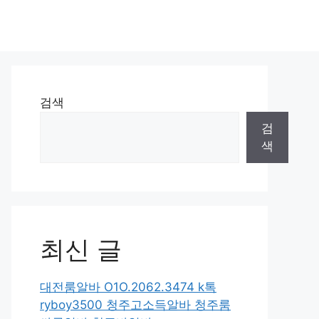
검색
검
색
최신 글
대전룸알바 O1O.2062.3474 k톡
ryboy3500 청주고소득알바 청주룸