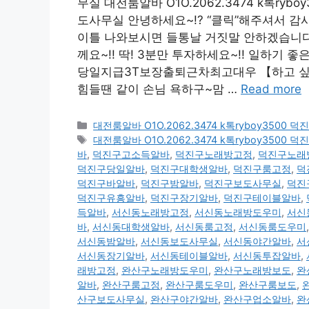
무실 대전룸알바 O1O.2062.3474 k톡r
도사무실 안녕하세요~!? “클릭”해주셔서 감
이틀 나와보시면 들통날 거짓말 안하겠습니다.
께요~!! 딱! 3분만 투자하세요~!! 일하기 좋은곳 
당일지급3T보장출퇴근차최고대우 【하고 싶은
힘들땐 같이 손님 욕하구~맘 …
Read more
카
대전룸알바 O1O.2062.3474 k톡ryboy3
테
태
대전룸알바 O1O.2062.3474 k톡ryboy3
고
그
바
,
덕진구고소득알바
,
덕진구노래방고정
,
덕진구노래
리
덕진구당일알바
,
덕진구대학생알바
,
덕진구룸고정
,
덕
덕진구바알바
,
덕진구밤알바
,
덕진구보도사무실
,
덕진
덕진구유흥알바
,
덕진구장기알바
,
덕진구테이블알바
,
득알바
,
서신동노래방고정
,
서신동노래방도우미
,
서신
바
,
서신동대학생알바
,
서신동룸고정
,
서신동룸도우미
서신동밤알바
,
서신동보도사무실
,
서신동야간알바
,
서
서신동장기알바
,
서신동테이블알바
,
서신동투잡알바
,
래방고정
,
완산구노래방도우미
,
완산구노래방보도
,
완
알바
,
완산구룸고정
,
완산구룸도우미
,
완산구룸보도
,
산구보도사무실
,
완산구야간알바
,
완산구업소알바
,
완