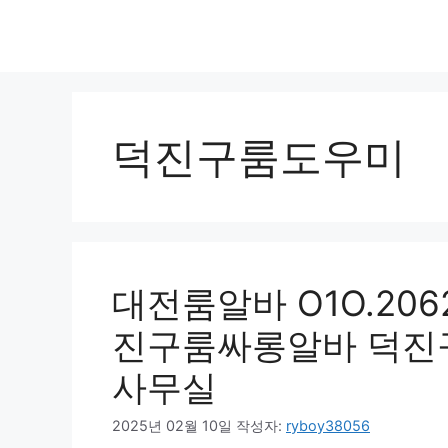
덕진구룸도우미
대전룸알바 O1O.2062.
진구룸싸롱알바 덕진
사무실
2025년 02월 10일
작성자:
ryboy38056