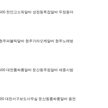
boy3500 천안고소득알바 성정동투잡알바 두정동야
y3500 청주퍼블릭알바 청주가라오케알바 청주노래방
boy3500 대전룸싸롱알바 둔산동주점알바 세종시밤
OY3500 대전서구보도사무실 둔산동룸싸롱알바 용전