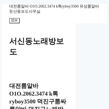
컨
대전룸알바 O1O.2062.3474 k톡ryboy3500 유성룸알바
텐
둔산동보도사무실
츠
메
로
뉴
건
너
뛰
서신동노래방보
기
도
대전룸알바
O1O.2062.3474 k톡
ryboy3500 덕진구룸싸