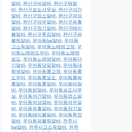
알바
,
완산구바알바
,
완산구밤알
바
,
완산구보도사무실
,
완산구야간
알바
,
완산구업소알바
,
완산구여성
알바
,
완산구여우알바
,
완산구유흥
알바
,
완산구장기알바
,
완산구테이
블알바
,
완산구투잡알바
,
완산구퍼
블릭알바
,
우아동bar알바
,
우아동
고소득알바
,
우아동노래방고정
,
우
아동노래방도우미
,
우아동노래방
보도
,
우아동노래방알바
,
우아동단
기알바
,
우아동당일알바
,
우아동대
학생알바
,
우아동룸고정
,
우아동룸
도우미
,
우아동룸보도
,
우아동룸싸
롱알바
,
우아동룸알바
,
우아동바알
바
,
우아동밤알바
,
우아동보도사무
실
,
우아동야간알바
,
우아동업소알
바
,
우아동여성알바
,
우아동여우알
바
,
우아동유흥알바
,
우아동장기알
바
,
우아동테이블알바
,
우아동투잡
알바
,
우아동퍼블릭알바
,
전주시
bar알바
,
전주시고소득알바
,
전주