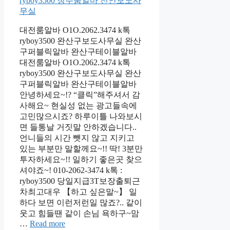
대전룸알바 O1O.2062.3474 k톡
ryboy3500 완산구보도사무실 완산
구퍼블릭알바 완산구테이블알바
대전룸알바 O1O.2062.3474 k톡
ryboy3500 완산구보도사무실 완산
구퍼블릭알바 완산구테이블알바
안녕하세요~!? “클릭”해주셔서 감
사해요~ 현실성 없는 광고들속에
고민많으시죠? 하루이틀 나와보시
면 들통날 거짓말 안하겠습니다..
언니들의 시간 뺏지 않고 지키고
있는 부분만 말할께요~!! 딱! 3분만
투자하세요~!! 일하기 좋은곳 찾으
셔야죠~! 010-2062-3474 k톡 :
ryboy3500 당일지급3T보장출퇴근
차최고대우 【하고 싶은말~】 일
하다 보면 이런저런일 많죠?.. 같이
웃고 힘들땐 같이 손님 욕하구~맘
…
Read more