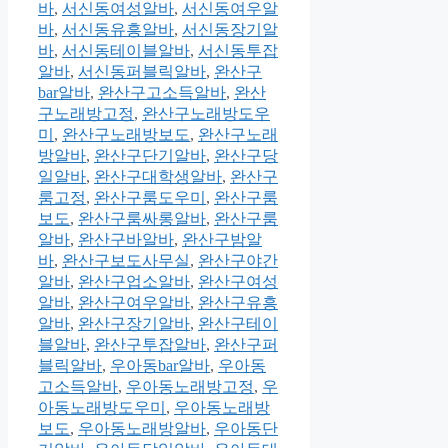
바
,
서신동여성알바
,
서신동여우알
바
,
서신동유흥알바
,
서신동장기알
바
,
서신동테이블알바
,
서신동투잡
알바
,
서신동퍼블릭알바
,
완산구
bar알바
,
완산구고소득알바
,
완산
구노래방고정
,
완산구노래방도우
미
,
완산구노래방보도
,
완산구노래
방알바
,
완산구단기알바
,
완산구당
일알바
,
완산구대학생알바
,
완산구
룸고정
,
완산구룸도우미
,
완산구룸
보도
,
완산구룸싸롱알바
,
완산구룸
알바
,
완산구바알바
,
완산구밤알
바
,
완산구보도사무실
,
완산구야간
알바
,
완산구업소알바
,
완산구여성
알바
,
완산구여우알바
,
완산구유흥
알바
,
완산구장기알바
,
완산구테이
블알바
,
완산구투잡알바
,
완산구퍼
블릭알바
,
우아동bar알바
,
우아동
고소득알바
,
우아동노래방고정
,
우
아동노래방도우미
,
우아동노래방
보도
,
우아동노래방알바
,
우아동단