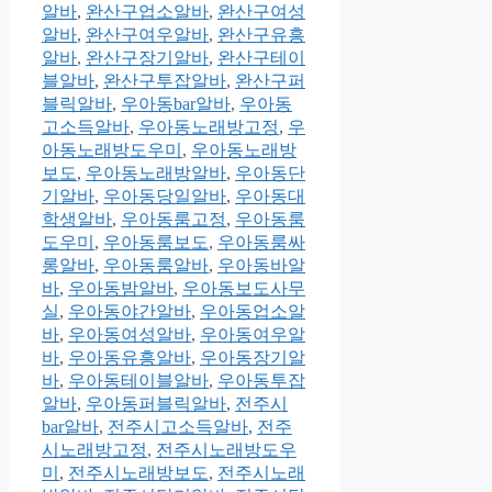
알바
,
완산구업소알바
,
완산구여성
알바
,
완산구여우알바
,
완산구유흥
알바
,
완산구장기알바
,
완산구테이
블알바
,
완산구투잡알바
,
완산구퍼
블릭알바
,
우아동bar알바
,
우아동
고소득알바
,
우아동노래방고정
,
우
아동노래방도우미
,
우아동노래방
보도
,
우아동노래방알바
,
우아동단
기알바
,
우아동당일알바
,
우아동대
학생알바
,
우아동룸고정
,
우아동룸
도우미
,
우아동룸보도
,
우아동룸싸
롱알바
,
우아동룸알바
,
우아동바알
바
,
우아동밤알바
,
우아동보도사무
실
,
우아동야간알바
,
우아동업소알
바
,
우아동여성알바
,
우아동여우알
바
,
우아동유흥알바
,
우아동장기알
바
,
우아동테이블알바
,
우아동투잡
알바
,
우아동퍼블릭알바
,
전주시
bar알바
,
전주시고소득알바
,
전주
시노래방고정
,
전주시노래방도우
미
,
전주시노래방보도
,
전주시노래