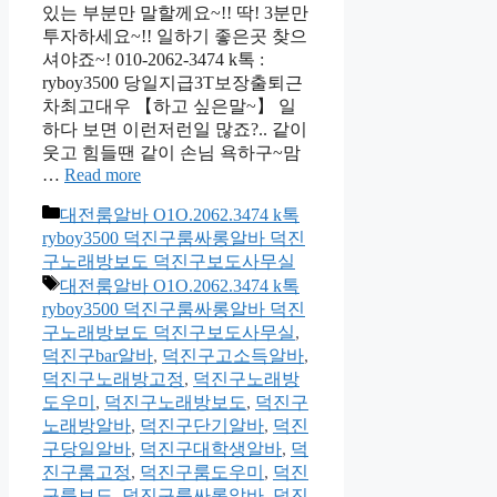
있는 부분만 말할께요~!! 딱! 3분만
투자하세요~!! 일하기 좋은곳 찾으
셔야죠~! 010-2062-3474 k톡 :
ryboy3500 당일지급3T보장출퇴근
차최고대우 【하고 싶은말~】 일
하다 보면 이런저런일 많죠?.. 같이
웃고 힘들땐 같이 손님 욕하구~맘
…
Read more
카
대전룸알바 O1O.2062.3474 k톡
테
ryboy3500 덕진구룸싸롱알바 덕진
고
구노래방보도 덕진구보도사무실
리
태
대전룸알바 O1O.2062.3474 k톡
그
ryboy3500 덕진구룸싸롱알바 덕진
구노래방보도 덕진구보도사무실
,
덕진구bar알바
,
덕진구고소득알바
,
덕진구노래방고정
,
덕진구노래방
도우미
,
덕진구노래방보도
,
덕진구
노래방알바
,
덕진구단기알바
,
덕진
구당일알바
,
덕진구대학생알바
,
덕
진구룸고정
,
덕진구룸도우미
,
덕진
구룸보도
,
덕진구룸싸롱알바
,
덕진