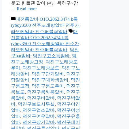
웃고 힘들땐 같이 손님 욕하구~맘
…
Read more
카
대전룸알바 O1O.2062.3474 k톡
테
ryboy3500 전주노래방알바 전주가
고
태
라오케알바 전주퍼블릭알바
대
리
그
전룸알바 O1O.2062.3474 k톡
ryboy3500 전주노래방알바 전주가
라오케알바 전주퍼블릭알바
,
덕진
구bar알바
,
덕진구고소득알바
,
덕
진구노래방고정
,
덕진구노래방도
우미
,
덕진구노래방보도
,
덕진구노
래방알바
,
덕진구단기알바
,
덕진구
당일알바
,
덕진구대학생알바
,
덕진
구룸고정
,
덕진구룸도우미
,
덕진구
룸보도
,
덕진구룸싸롱알바
,
덕진구
룸알바
,
덕진구바알바
,
덕진구밤알
바
,
덕진구보도사무실
,
덕진구야간
알바
,
덕진구업소알바
,
덕진구여성
알바
,
덕진구여우알바
,
덕진구유흥
알바
,
덕진구장기알바
,
덕진구테이
블알바
,
덕진구투잡알바
,
덕진구퍼