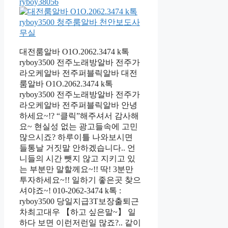
ryboy38056
대전룸알바 O1O.2062.3474 k톡
ryboy3500 전주노래방알바 전주가
라오케알바 전주퍼블릭알바 대전
룸알바 O1O.2062.3474 k톡
ryboy3500 전주노래방알바 전주가
라오케알바 전주퍼블릭알바 안녕
하세요~!? “클릭”해주셔서 감사해
요~ 현실성 없는 광고들속에 고민
많으시죠? 하루이틀 나와보시면
들통날 거짓말 안하겠습니다.. 언
니들의 시간 뺏지 않고 지키고 있
는 부분만 말할께요~!! 딱! 3분만
투자하세요~!! 일하기 좋은곳 찾으
셔야죠~! 010-2062-3474 k톡 :
ryboy3500 당일지급3T보장출퇴근
차최고대우 【하고 싶은말~】 일
하다 보면 이런저런일 많죠?.. 같이