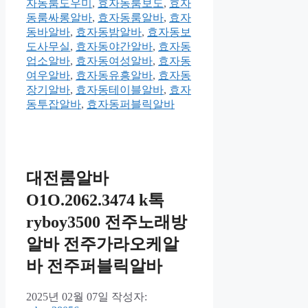
자동룸도우미
,
효자동룸보도
,
효자
동룸싸롱알바
,
효자동룸알바
,
효자
동바알바
,
효자동밤알바
,
효자동보
도사무실
,
효자동야간알바
,
효자동
업소알바
,
효자동여성알바
,
효자동
여우알바
,
효자동유흥알바
,
효자동
장기알바
,
효자동테이블알바
,
효자
동투잡알바
,
효자동퍼블릭알바
대전룸알바
O1O.2062.3474 k톡
ryboy3500 전주노래방
알바 전주가라오케알
바 전주퍼블릭알바
2025년 02월 07일
작성자: