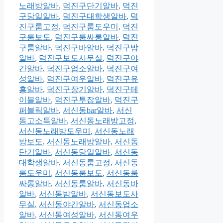
노래방알바
,
덕진구단기알바
,
덕진
구당일알바
,
덕진구대학생알바
,
덕
진구룸고정
,
덕진구룸도우미
,
덕진
구룸보도
,
덕진구룸싸롱알바
,
덕진
구룸알바
,
덕진구바알바
,
덕진구밤
알바
,
덕진구보도사무실
,
덕진구야
간알바
,
덕진구업소알바
,
덕진구여
성알바
,
덕진구여우알바
,
덕진구유
흥알바
,
덕진구장기알바
,
덕진구테
이블알바
,
덕진구투잡알바
,
덕진구
퍼블릭알바
,
서신동bar알바
,
서신
동고소득알바
,
서신동노래방고정
,
서신동노래방도우미
,
서신동노래
방보도
,
서신동노래방알바
,
서신동
단기알바
,
서신동당일알바
,
서신동
대학생알바
,
서신동룸고정
,
서신동
룸도우미
,
서신동룸보도
,
서신동룸
싸롱알바
,
서신동룸알바
,
서신동바
알바
,
서신동밤알바
,
서신동보도사
무실
,
서신동야간알바
,
서신동업소
알바
,
서신동여성알바
,
서신동여우