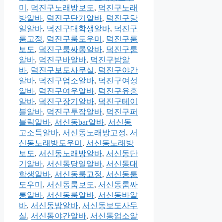
미
,
덕진구노래방보도
,
덕진구노래
방알바
,
덕진구단기알바
,
덕진구당
일알바
,
덕진구대학생알바
,
덕진구
룸고정
,
덕진구룸도우미
,
덕진구룸
보도
,
덕진구룸싸롱알바
,
덕진구룸
알바
,
덕진구바알바
,
덕진구밤알
바
,
덕진구보도사무실
,
덕진구야간
알바
,
덕진구업소알바
,
덕진구여성
알바
,
덕진구여우알바
,
덕진구유흥
알바
,
덕진구장기알바
,
덕진구테이
블알바
,
덕진구투잡알바
,
덕진구퍼
블릭알바
,
서신동bar알바
,
서신동
고소득알바
,
서신동노래방고정
,
서
신동노래방도우미
,
서신동노래방
보도
,
서신동노래방알바
,
서신동단
기알바
,
서신동당일알바
,
서신동대
학생알바
,
서신동룸고정
,
서신동룸
도우미
,
서신동룸보도
,
서신동룸싸
롱알바
,
서신동룸알바
,
서신동바알
바
,
서신동밤알바
,
서신동보도사무
실
,
서신동야간알바
,
서신동업소알