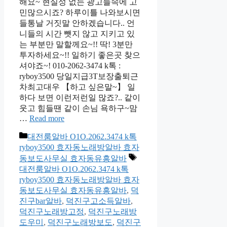
해요~ 현실성 없는 광고들속에 고
민많으시죠? 하루이틀 나와보시면
들통날 거짓말 안하겠습니다.. 언
니들의 시간 뺏지 않고 지키고 있
는 부분만 말할께요~!! 딱! 3분만
투자하세요~!! 일하기 좋은곳 찾으
셔야죠~! 010-2062-3474 k톡 :
ryboy3500 당일지급3T보장출퇴근
차최고대우 【하고 싶은말~】 일
하다 보면 이런저런일 많죠?.. 같이
웃고 힘들땐 같이 손님 욕하구~맘
…
Read more
카
대전룸알바 O1O.2062.3474 k톡
테
ryboy3500 효자동노래방알바 효자
고
태
동보도사무실 효자동유흥알바
리
그
대전룸알바 O1O.2062.3474 k톡
ryboy3500 효자동노래방알바 효자
동보도사무실 효자동유흥알바
,
덕
진구bar알바
,
덕진구고소득알바
,
덕진구노래방고정
,
덕진구노래방
도우미
,
덕진구노래방보도
,
덕진구