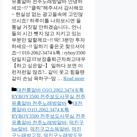
유흥알바 전주노래방알바 안녕하
세요~!? “클릭”해주셔서 감사해요
~ 현실성 없는 광고들속에 고민많
으시죠? 하루이틀 나와보시면 들
통날 거짓말 안하겠습니다.. 언니
들의 시간 뺏지 않고 지키고 있는
부분만 말할께요~!! 딱! 3분만 투자
하세요~!! 일하기 좋은곳 찾으셔야
죠~! 010-2062-3474 k톡 : ryboy3500
당일지급3T보장출퇴근차최고대우
【하고 싶은말~】 일하다 보면 이
런저런일 많죠?.. 같이 웃고 힘들땐
같이 손님 욕하구~맘 …
Read more
카
대전룸알바 O1O.2062.3474 K톡
테
RYBOY3500 전주보도사무실 전주
고
태
유흥알바 전주노래방알바
대전
리
그
룸알바 O1O.2062.3474 K톡
RYBOY3500 전주보도사무실 전주
유흥알바 전주노래방알바
,
덕진구
bar알바
,
덕진구고소득알바
,
덕진
구노래방고정
,
덕진구노래방도우