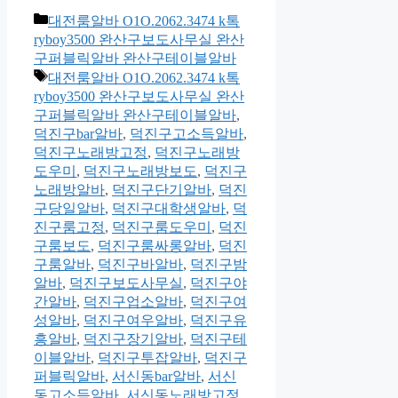
카
대전룸알바 O1O.2062.3474 k톡
테
ryboy3500 완산구보도사무실 완산
고
구퍼블릭알바 완산구테이블알바
리
태
대전룸알바 O1O.2062.3474 k톡
그
ryboy3500 완산구보도사무실 완산
구퍼블릭알바 완산구테이블알바
,
덕진구bar알바
,
덕진구고소득알바
,
덕진구노래방고정
,
덕진구노래방
도우미
,
덕진구노래방보도
,
덕진구
노래방알바
,
덕진구단기알바
,
덕진
구당일알바
,
덕진구대학생알바
,
덕
진구룸고정
,
덕진구룸도우미
,
덕진
구룸보도
,
덕진구룸싸롱알바
,
덕진
구룸알바
,
덕진구바알바
,
덕진구밤
알바
,
덕진구보도사무실
,
덕진구야
간알바
,
덕진구업소알바
,
덕진구여
성알바
,
덕진구여우알바
,
덕진구유
흥알바
,
덕진구장기알바
,
덕진구테
이블알바
,
덕진구투잡알바
,
덕진구
퍼블릭알바
,
서신동bar알바
,
서신
동고소득알바
,
서신동노래방고정
,