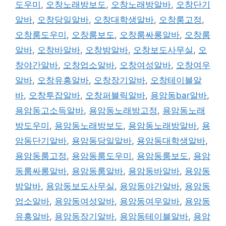
도우미
,
오창노래방보도
,
오창노래방알바
,
오창단기
알바
,
오창당일알바
,
오창대학생알바
,
오창룸고정
,
오창룸도우미
,
오창룸보도
,
오창룸싸롱알바
,
오창룸
알바
,
오창바알바
,
오창밤알바
,
오창보도사무실
,
오
창야간알바
,
오창업소알바
,
오창여성알바
,
오창여우
알바
,
오창유흥알바
,
오창장기알바
,
오창테이블알
바
,
오창투잡알바
,
오창퍼블릭알바
,
용암동bar알바
,
용암동고소득알바
,
용암동노래방고정
,
용암동노래
방도우미
,
용암동노래방보도
,
용암동노래방알바
,
용
암동단기알바
,
용암동당일알바
,
용암동대학생알바
,
용암동룸고정
,
용암동룸도우미
,
용암동룸보도
,
용암
동룸싸롱알바
,
용암동룸알바
,
용암동바알바
,
용암동
밤알바
,
용암동보도사무실
,
용암동야간알바
,
용암동
업소알바
,
용암동여성알바
,
용암동여우알바
,
용암동
유흥알바
,
용암동장기알바
,
용암동테이블알바
,
용암