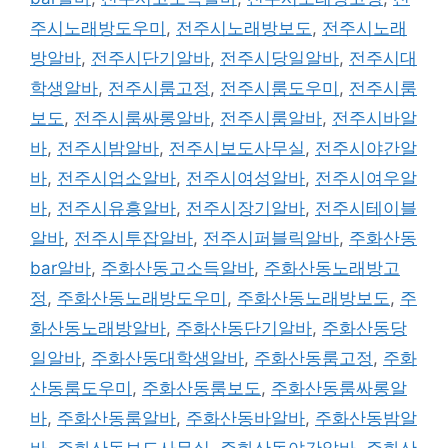
주시노래방도우미
,
전주시노래방보도
,
전주시노래
방알바
,
전주시단기알바
,
전주시당일알바
,
전주시대
학생알바
,
전주시룸고정
,
전주시룸도우미
,
전주시룸
보도
,
전주시룸싸롱알바
,
전주시룸알바
,
전주시바알
바
,
전주시밤알바
,
전주시보도사무실
,
전주시야간알
바
,
전주시업소알바
,
전주시여성알바
,
전주시여우알
바
,
전주시유흥알바
,
전주시장기알바
,
전주시테이블
알바
,
전주시투잡알바
,
전주시퍼블릭알바
,
주화산동
bar알바
,
주화산동고소득알바
,
주화산동노래방고
정
,
주화산동노래방도우미
,
주화산동노래방보도
,
주
화산동노래방알바
,
주화산동단기알바
,
주화산동당
일알바
,
주화산동대학생알바
,
주화산동룸고정
,
주화
산동룸도우미
,
주화산동룸보도
,
주화산동룸싸롱알
바
,
주화산동룸알바
,
주화산동바알바
,
주화산동밤알
바
,
주화산동보도사무실
,
주화산동야간알바
,
주화산