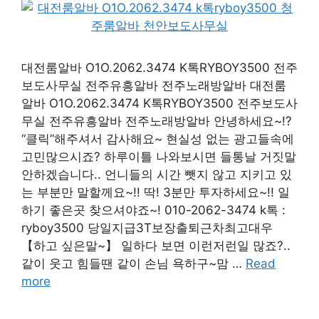
대전룸알바 O1O.2062.3474 K톡RYBOY3500 전주
보도사무실 전주유흥알바 전주노래방알바 대전룸
알바 O1O.2062.3474 K톡RYBOY3500 전주보도사
무실 전주유흥알바 전주노래방알바 안녕하세요~!?
“클릭”해주셔서 감사해요~ 현실성 없는 광고들속에
고민많으시죠? 하루이틀 나와보시면 들통날 거짓말
안하겠습니다.. 언니들의 시간 뺏지 않고 지키고 있
는 부분만 말할께요~!! 딱! 3분만 투자하세요~!! 일
하기 좋은곳 찾으셔야죠~! 010-2062-3474 k톡 :
ryboy3500 당일지급3T보장출퇴근차최고대우
【하고 싶은말~】 일하다 보면 이런저런일 많죠?..
같이 웃고 힘들땐 같이 손님 욕하구~맘 …
Read
more