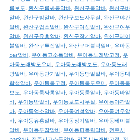
룸보도
,
완산구룸싸롱알바
,
완산구룸알바
,
완산구바
알바
,
완산구밤알바
,
완산구보도사무실
,
완산구야간
알바
,
완산구업소알바
,
완산구여성알바
,
완산구여우
알바
,
완산구유흥알바
,
완산구장기알바
,
완산구테이
블알바
,
완산구투잡알바
,
완산구퍼블릭알바
,
우아동
bar알바
,
우아동고소득알바
,
우아동노래방고정
,
우
아동노래방도우미
,
우아동노래방보도
,
우아동노래
방알바
,
우아동단기알바
,
우아동당일알바
,
우아동대
학생알바
,
우아동룸고정
,
우아동룸도우미
,
우아동룸
보도
,
우아동룸싸롱알바
,
우아동룸알바
,
우아동바알
바
,
우아동밤알바
,
우아동보도사무실
,
우아동야간알
바
,
우아동업소알바
,
우아동여성알바
,
우아동여우알
바
,
우아동유흥알바
,
우아동장기알바
,
우아동테이블
알바
,
우아동투잡알바
,
우아동퍼블릭알바
,
전주시
bar알바
,
전주시고소득알바
,
전주시노래방고정
,
전