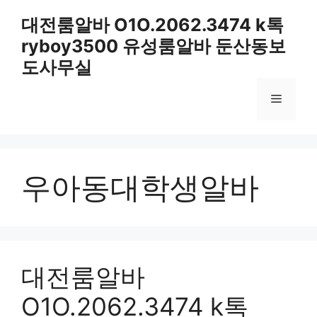
컨
대전룸알바 O1O.2062.3474 k톡
텐
ryboy3500 유성룸알바 둔산동보
츠
로
도사무실
건
너
메
뛰
기
뉴
우아동대학생알바
대전룸알바
O1O.2062.3474 k톡