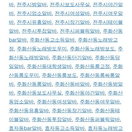
바
,
전주시밤알바
,
전주시보도사무실
,
전주시야간알
바
,
전주시업소알바
,
전주시여성알바
,
전주시여우알
바
,
전주시유흥알바
,
전주시장기알바
,
전주시테이블
알바
,
전주시투잡알바
,
전주시퍼블릭알바
,
주화산동
bar알바
,
주화산동고소득알바
,
주화산동노래방고
정
,
주화산동노래방도우미
,
주화산동노래방보도
,
주
화산동노래방알바
,
주화산동단기알바
,
주화산동당
일알바
,
주화산동대학생알바
,
주화산동룸고정
,
주화
산동룸도우미
,
주화산동룸보도
,
주화산동룸싸롱알
바
,
주화산동룸알바
,
주화산동바알바
,
주화산동밤알
바
,
주화산동보도사무실
,
주화산동야간알바
,
주화산
동업소알바
,
주화산동여성알바
,
주화산동여우알바
,
주화산동유흥알바
,
주화산동장기알바
,
주화산동테
이블알바
,
주화산동투잡알바
,
주화산동퍼블릭알바
,
효자동bar알바
,
효자동고소득알바
,
효자동노래방고