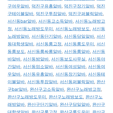
구여우알바
,
덕진구유흥알바
,
덕진구장기알바
,
덕진
구테이블알바
,
덕진구투잡알바
,
덕진구퍼블릭알바
,
서신동bar알바
,
서신동고소득알바
,
서신동노래방고
정
,
서신동노래방도우미
,
서신동노래방보도
,
서신동
노래방알바
,
서신동단기알바
,
서신동당일알바
,
서신
동대학생알바
,
서신동룸고정
,
서신동룸도우미
,
서신
동룸보도
,
서신동룸싸롱알바
,
서신동룸알바
,
서신동
바알바
,
서신동밤알바
,
서신동보도사무실
,
서신동야
간알바
,
서신동업소알바
,
서신동여성알바
,
서신동여
우알바
,
서신동유흥알바
,
서신동장기알바
,
서신동테
이블알바
,
서신동투잡알바
,
서신동퍼블릭알바
,
완산
구bar알바
,
완산구고소득알바
,
완산구노래방고정
,
완산구노래방도우미
,
완산구노래방보도
,
완산구노
래방알바
,
완산구단기알바
,
완산구당일알바
,
완산구
대학생알바
,
완산구룸고정
,
완산구룸도우미
,
완산구