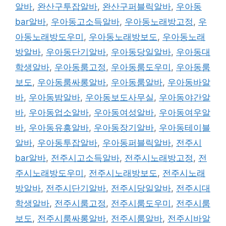
알바
,
완산구투잡알바
,
완산구퍼블릭알바
,
우아동
bar알바
,
우아동고소득알바
,
우아동노래방고정
,
우
아동노래방도우미
,
우아동노래방보도
,
우아동노래
방알바
,
우아동단기알바
,
우아동당일알바
,
우아동대
학생알바
,
우아동룸고정
,
우아동룸도우미
,
우아동룸
보도
,
우아동룸싸롱알바
,
우아동룸알바
,
우아동바알
바
,
우아동밤알바
,
우아동보도사무실
,
우아동야간알
바
,
우아동업소알바
,
우아동여성알바
,
우아동여우알
바
,
우아동유흥알바
,
우아동장기알바
,
우아동테이블
알바
,
우아동투잡알바
,
우아동퍼블릭알바
,
전주시
bar알바
,
전주시고소득알바
,
전주시노래방고정
,
전
주시노래방도우미
,
전주시노래방보도
,
전주시노래
방알바
,
전주시단기알바
,
전주시당일알바
,
전주시대
학생알바
,
전주시룸고정
,
전주시룸도우미
,
전주시룸
보도
,
전주시룸싸롱알바
,
전주시룸알바
,
전주시바알