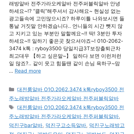
래방알바 전주가라오케알바 전주퍼블릭알바 안녕
하세요~!? “클릭”해주셔서 감사해요~ 현실성 없는
광고들속에 고민많으시죠? 하루이틀 나와보시면 들
통날 거짓말 안하겠습니다.. 언니들의 시간 뺏지 않
고 지키고 있는 부분만 말할께요~!! 딱! 3분만 투자
하세요~!! 일하기 좋은곳 찾으셔야죠~! 010-2062-
3474 k톡 : ryboy3500 당일지급3T보장출퇴근차
최고대우 【하고 싶은말~】 일하다 보면 이런저런
일 많죠?.. 같이 웃고 힘들땐 같이 손님 욕하구~맘
…
Read more
카
대전룸알바 O1O.2062.3474 k톡ryboy3500 전
테
주노래방알바 전주가라오케알바 전주퍼블릭알바
고
태
대전룸알바 O1O.2062.3474 k톡ryboy3500 전
리
그
주노래방알바 전주가라오케알바 전주퍼블릭알바
,
덕진구bar알바
,
덕진구고소득알바
,
덕진구노래방고