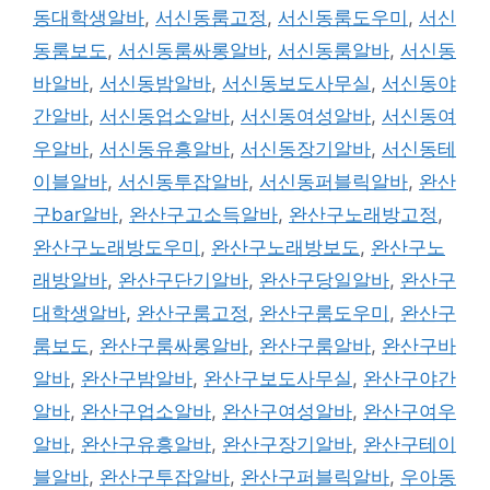
동대학생알바
,
서신동룸고정
,
서신동룸도우미
,
서신
동룸보도
,
서신동룸싸롱알바
,
서신동룸알바
,
서신동
바알바
,
서신동밤알바
,
서신동보도사무실
,
서신동야
간알바
,
서신동업소알바
,
서신동여성알바
,
서신동여
우알바
,
서신동유흥알바
,
서신동장기알바
,
서신동테
이블알바
,
서신동투잡알바
,
서신동퍼블릭알바
,
완산
구bar알바
,
완산구고소득알바
,
완산구노래방고정
,
완산구노래방도우미
,
완산구노래방보도
,
완산구노
래방알바
,
완산구단기알바
,
완산구당일알바
,
완산구
대학생알바
,
완산구룸고정
,
완산구룸도우미
,
완산구
룸보도
,
완산구룸싸롱알바
,
완산구룸알바
,
완산구바
알바
,
완산구밤알바
,
완산구보도사무실
,
완산구야간
알바
,
완산구업소알바
,
완산구여성알바
,
완산구여우
알바
,
완산구유흥알바
,
완산구장기알바
,
완산구테이
블알바
,
완산구투잡알바
,
완산구퍼블릭알바
,
우아동