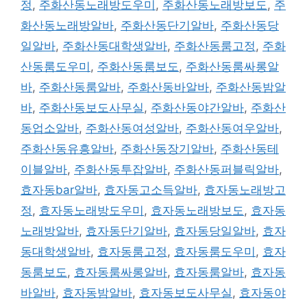
정
,
주화산동노래방도우미
,
주화산동노래방보도
,
주
화산동노래방알바
,
주화산동단기알바
,
주화산동당
일알바
,
주화산동대학생알바
,
주화산동룸고정
,
주화
산동룸도우미
,
주화산동룸보도
,
주화산동룸싸롱알
바
,
주화산동룸알바
,
주화산동바알바
,
주화산동밤알
바
,
주화산동보도사무실
,
주화산동야간알바
,
주화산
동업소알바
,
주화산동여성알바
,
주화산동여우알바
,
주화산동유흥알바
,
주화산동장기알바
,
주화산동테
이블알바
,
주화산동투잡알바
,
주화산동퍼블릭알바
,
효자동bar알바
,
효자동고소득알바
,
효자동노래방고
정
,
효자동노래방도우미
,
효자동노래방보도
,
효자동
노래방알바
,
효자동단기알바
,
효자동당일알바
,
효자
동대학생알바
,
효자동룸고정
,
효자동룸도우미
,
효자
동룸보도
,
효자동룸싸롱알바
,
효자동룸알바
,
효자동
바알바
,
효자동밤알바
,
효자동보도사무실
,
효자동야