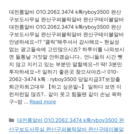
대전룸알바 O1O.2062.3474 k톡ryboy3500 완산
구보도사무실 완산구퍼블릭알바 완산구테이블알바
대전룸알바 O1O.2062.3474 k톡ryboy3500 완산
구보도사무실 완산구퍼블릭알바 완산구테이블알바
안녕하세요~!? “클릭”해주셔서 감사해요~ 현실성
없는 광고들속에 고민많으시죠? 하루이틀 나와보시
면 들통날 거짓말 안하겠습니다.. 언니들의 시간 뺏
지 않고 지키고 있는 부분만 말할께요~!! 딱! 3분만
투자하세요~!! 일하기 좋은곳 찾으셔야죠~! 010-
2062-3474 k톡 : ryboy3500 당일지급3T보장출
퇴근차최고대우 【하고 싶은말~】 일하다 보면 이
런저런일 많죠?.. 같이 웃고 힘들땐 같이 손님 욕하
구~맘 …
Read more
카
대전룸알바 O1O.2062.3474 k톡ryboy3500 완
테
산구보도사무실 완산구퍼블릭알바 완산구테이블알