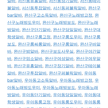
알바
,
서신동유흥알바
,
서신동장기알바
,
서신동테이
블알바
,
서신동투잡알바
,
서신동퍼블릭알바
,
완산구
bar알바
,
완산구고소득알바
,
완산구노래방고정
,
완
산구노래방도우미
,
완산구노래방보도
,
완산구노래
방알바
,
완산구단기알바
,
완산구당일알바
,
완산구대
학생알바
,
완산구룸고정
,
완산구룸도우미
,
완산구룸
보도
,
완산구룸싸롱알바
,
완산구룸알바
,
완산구바알
바
,
완산구밤알바
,
완산구보도사무실
,
완산구야간알
바
,
완산구업소알바
,
완산구여성알바
,
완산구여우알
바
,
완산구유흥알바
,
완산구장기알바
,
완산구테이블
알바
,
완산구투잡알바
,
완산구퍼블릭알바
,
우아동
bar알바
,
우아동고소득알바
,
우아동노래방고정
,
우
아동노래방도우미
,
우아동노래방보도
,
우아동노래
방알바
,
우아동단기알바
,
우아동당일알바
,
우아동대
학생알바
,
우아동룸고정
,
우아동룸도우미
,
우아동룸