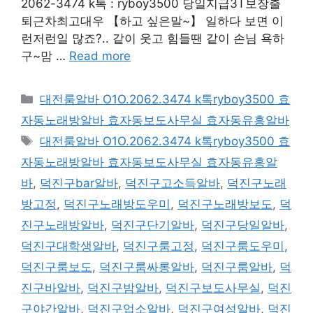
2062-3474 k톡 : ryboy3500 당일지급3T보장출
퇴근차최고대우 【하고 싶은말~】 일하다 보면 이
런저런일 많죠?.. 같이 웃고 힘들땐 같이 손님 욕하
구~맘 …
Read more
카
대전룸알바 O1O.2062.3474 k톡ryboy3500 효
테
자동노래방알바 효자동보도사무실 효자동유흥알바
고
태
대전룸알바 O1O.2062.3474 k톡ryboy3500 효
리
그
자동노래방알바 효자동보도사무실 효자동유흥알
바
,
덕진구bar알바
,
덕진구고소득알바
,
덕진구노래
방고정
,
덕진구노래방도우미
,
덕진구노래방보도
,
덕
진구노래방알바
,
덕진구단기알바
,
덕진구당일알바
,
덕진구대학생알바
,
덕진구룸고정
,
덕진구룸도우미
,
덕진구룸보도
,
덕진구룸싸롱알바
,
덕진구룸알바
,
덕
진구바알바
,
덕진구밤알바
,
덕진구보도사무실
,
덕진
구야간알바
,
덕진구업소알바
,
덕진구여성알바
,
덕진