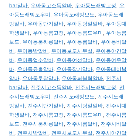
bar알바
,
우아동고소득알바
,
우아동노래방고정
,
우
아동노래방도우미
,
우아동노래방보도
,
우아동노래
방알바
,
우아동단기알바
,
우아동당일알바
,
우아동대
학생알바
,
우아동룸고정
,
우아동룸도우미
,
우아동룸
보도
,
우아동룸싸롱알바
,
우아동룸알바
,
우아동바알
바
,
우아동밤알바
,
우아동보도사무실
,
우아동야간알
바
,
우아동업소알바
,
우아동여성알바
,
우아동여우알
바
,
우아동유흥알바
,
우아동장기알바
,
우아동테이블
알바
,
우아동투잡알바
,
우아동퍼블릭알바
,
전주시
bar알바
,
전주시고소득알바
,
전주시노래방고정
,
전
주시노래방도우미
,
전주시노래방보도
,
전주시노래
방알바
,
전주시단기알바
,
전주시당일알바
,
전주시대
학생알바
,
전주시룸고정
,
전주시룸도우미
,
전주시룸
보도
,
전주시룸싸롱알바
,
전주시룸알바
,
전주시바알
바
,
전주시밤알바
,
전주시보도사무실
,
전주시야간알