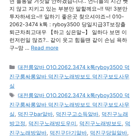
면 들통날 거짓말 안하겠습니다.. 언니들의 시간 뺏
지 않고 지키고 있는 부분만 말할께요~!! 딱! 3분만
투자하세요~!! 일하기 좋은곳 찾으셔야죠~! 010-
2062-3474 k톡 : ryboy3500 당일지급3T보장출
퇴근차최고대우 【하고 싶은말~】 일하다 보면 이
런저런일 많죠?.. 같이 웃고 힘들땐 같이 손님 욕하
구~맘 …
Read more
카
대전룸알바 O1O.2062.3474 k톡ryboy3500 덕
테
진구룸싸롱알바 덕진구노래방보도 덕진구보도사무
고
실
리
태
대전룸알바 O1O.2062.3474 k톡ryboy3500 덕
그
진구룸싸롱알바 덕진구노래방보도 덕진구보도사무
실
,
덕진구bar알바
,
덕진구고소득알바
,
덕진구노래
방고정
,
덕진구노래방도우미
,
덕진구노래방보도
,
덕
진구노래방알바
,
덕진구단기알바
,
덕진구당일알바
,