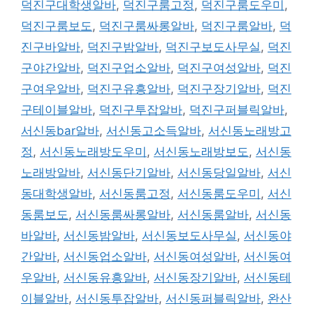
덕진구대학생알바
,
덕진구룸고정
,
덕진구룸도우미
,
덕진구룸보도
,
덕진구룸싸롱알바
,
덕진구룸알바
,
덕
진구바알바
,
덕진구밤알바
,
덕진구보도사무실
,
덕진
구야간알바
,
덕진구업소알바
,
덕진구여성알바
,
덕진
구여우알바
,
덕진구유흥알바
,
덕진구장기알바
,
덕진
구테이블알바
,
덕진구투잡알바
,
덕진구퍼블릭알바
,
서신동bar알바
,
서신동고소득알바
,
서신동노래방고
정
,
서신동노래방도우미
,
서신동노래방보도
,
서신동
노래방알바
,
서신동단기알바
,
서신동당일알바
,
서신
동대학생알바
,
서신동룸고정
,
서신동룸도우미
,
서신
동룸보도
,
서신동룸싸롱알바
,
서신동룸알바
,
서신동
바알바
,
서신동밤알바
,
서신동보도사무실
,
서신동야
간알바
,
서신동업소알바
,
서신동여성알바
,
서신동여
우알바
,
서신동유흥알바
,
서신동장기알바
,
서신동테
이블알바
,
서신동투잡알바
,
서신동퍼블릭알바
,
완산