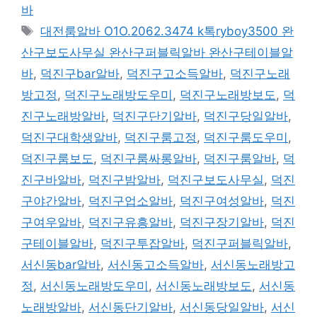
고
바
리
태
대전룸알바 O1O.2062.3474 k톡ryboy3500 완
그
산구보도사무실 완산구퍼블릭알바 완산구테이블알
바
,
덕진구bar알바
,
덕진구고소득알바
,
덕진구노래
방고정
,
덕진구노래방도우미
,
덕진구노래방보도
,
덕
진구노래방알바
,
덕진구단기알바
,
덕진구당일알바
,
덕진구대학생알바
,
덕진구룸고정
,
덕진구룸도우미
,
덕진구룸보도
,
덕진구룸싸롱알바
,
덕진구룸알바
,
덕
진구바알바
,
덕진구밤알바
,
덕진구보도사무실
,
덕진
구야간알바
,
덕진구업소알바
,
덕진구여성알바
,
덕진
구여우알바
,
덕진구유흥알바
,
덕진구장기알바
,
덕진
구테이블알바
,
덕진구투잡알바
,
덕진구퍼블릭알바
,
서신동bar알바
,
서신동고소득알바
,
서신동노래방고
정
,
서신동노래방도우미
,
서신동노래방보도
,
서신동
노래방알바
,
서신동단기알바
,
서신동당일알바
,
서신