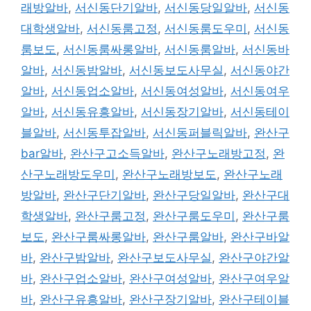
래방알바
,
서신동단기알바
,
서신동당일알바
,
서신동
대학생알바
,
서신동룸고정
,
서신동룸도우미
,
서신동
룸보도
,
서신동룸싸롱알바
,
서신동룸알바
,
서신동바
알바
,
서신동밤알바
,
서신동보도사무실
,
서신동야간
알바
,
서신동업소알바
,
서신동여성알바
,
서신동여우
알바
,
서신동유흥알바
,
서신동장기알바
,
서신동테이
블알바
,
서신동투잡알바
,
서신동퍼블릭알바
,
완산구
bar알바
,
완산구고소득알바
,
완산구노래방고정
,
완
산구노래방도우미
,
완산구노래방보도
,
완산구노래
방알바
,
완산구단기알바
,
완산구당일알바
,
완산구대
학생알바
,
완산구룸고정
,
완산구룸도우미
,
완산구룸
보도
,
완산구룸싸롱알바
,
완산구룸알바
,
완산구바알
바
,
완산구밤알바
,
완산구보도사무실
,
완산구야간알
바
,
완산구업소알바
,
완산구여성알바
,
완산구여우알
바
,
완산구유흥알바
,
완산구장기알바
,
완산구테이블