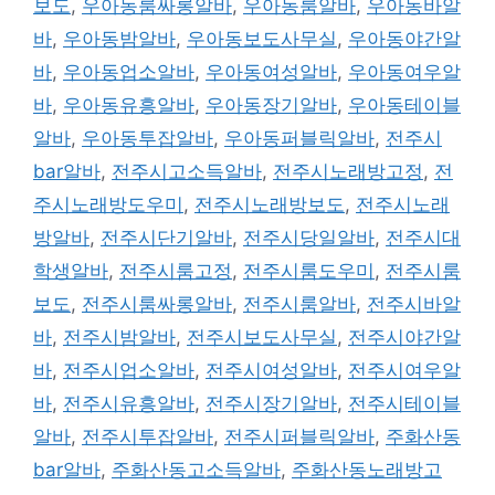
보도
,
우아동룸싸롱알바
,
우아동룸알바
,
우아동바알
바
,
우아동밤알바
,
우아동보도사무실
,
우아동야간알
바
,
우아동업소알바
,
우아동여성알바
,
우아동여우알
바
,
우아동유흥알바
,
우아동장기알바
,
우아동테이블
알바
,
우아동투잡알바
,
우아동퍼블릭알바
,
전주시
bar알바
,
전주시고소득알바
,
전주시노래방고정
,
전
주시노래방도우미
,
전주시노래방보도
,
전주시노래
방알바
,
전주시단기알바
,
전주시당일알바
,
전주시대
학생알바
,
전주시룸고정
,
전주시룸도우미
,
전주시룸
보도
,
전주시룸싸롱알바
,
전주시룸알바
,
전주시바알
바
,
전주시밤알바
,
전주시보도사무실
,
전주시야간알
바
,
전주시업소알바
,
전주시여성알바
,
전주시여우알
바
,
전주시유흥알바
,
전주시장기알바
,
전주시테이블
알바
,
전주시투잡알바
,
전주시퍼블릭알바
,
주화산동
bar알바
,
주화산동고소득알바
,
주화산동노래방고