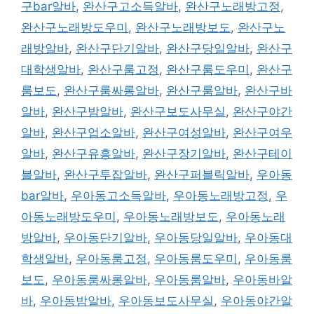
구bar알바
,
완산구고소득알바
,
완산구노래방고정
,
완산구노래방도우미
,
완산구노래방보도
,
완산구노
래방알바
,
완산구단기알바
,
완산구당일알바
,
완산구
대학생알바
,
완산구룸고정
,
완산구룸도우미
,
완산구
룸보도
,
완산구룸싸롱알바
,
완산구룸알바
,
완산구바
알바
,
완산구밤알바
,
완산구보도사무실
,
완산구야간
알바
,
완산구업소알바
,
완산구여성알바
,
완산구여우
알바
,
완산구유흥알바
,
완산구장기알바
,
완산구테이
블알바
,
완산구투잡알바
,
완산구퍼블릭알바
,
우아동
bar알바
,
우아동고소득알바
,
우아동노래방고정
,
우
아동노래방도우미
,
우아동노래방보도
,
우아동노래
방알바
,
우아동단기알바
,
우아동당일알바
,
우아동대
학생알바
,
우아동룸고정
,
우아동룸도우미
,
우아동룸
보도
,
우아동룸싸롱알바
,
우아동룸알바
,
우아동바알
바
,
우아동밤알바
,
우아동보도사무실
,
우아동야간알