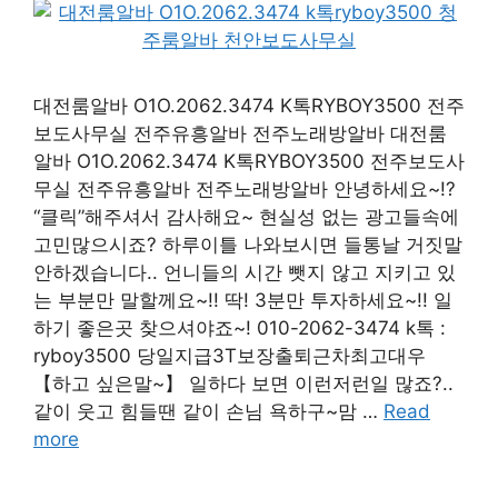
대전룸알바 O1O.2062.3474 K톡RYBOY3500 전주
보도사무실 전주유흥알바 전주노래방알바 대전룸
알바 O1O.2062.3474 K톡RYBOY3500 전주보도사
무실 전주유흥알바 전주노래방알바 안녕하세요~!?
“클릭”해주셔서 감사해요~ 현실성 없는 광고들속에
고민많으시죠? 하루이틀 나와보시면 들통날 거짓말
안하겠습니다.. 언니들의 시간 뺏지 않고 지키고 있
는 부분만 말할께요~!! 딱! 3분만 투자하세요~!! 일
하기 좋은곳 찾으셔야죠~! 010-2062-3474 k톡 :
ryboy3500 당일지급3T보장출퇴근차최고대우
【하고 싶은말~】 일하다 보면 이런저런일 많죠?..
같이 웃고 힘들땐 같이 손님 욕하구~맘 …
Read
more