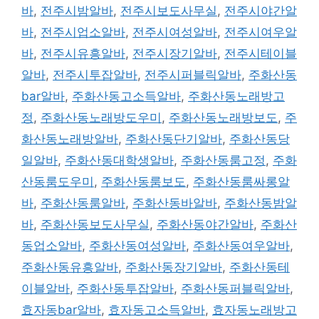
바
,
전주시밤알바
,
전주시보도사무실
,
전주시야간알
바
,
전주시업소알바
,
전주시여성알바
,
전주시여우알
바
,
전주시유흥알바
,
전주시장기알바
,
전주시테이블
알바
,
전주시투잡알바
,
전주시퍼블릭알바
,
주화산동
bar알바
,
주화산동고소득알바
,
주화산동노래방고
정
,
주화산동노래방도우미
,
주화산동노래방보도
,
주
화산동노래방알바
,
주화산동단기알바
,
주화산동당
일알바
,
주화산동대학생알바
,
주화산동룸고정
,
주화
산동룸도우미
,
주화산동룸보도
,
주화산동룸싸롱알
바
,
주화산동룸알바
,
주화산동바알바
,
주화산동밤알
바
,
주화산동보도사무실
,
주화산동야간알바
,
주화산
동업소알바
,
주화산동여성알바
,
주화산동여우알바
,
주화산동유흥알바
,
주화산동장기알바
,
주화산동테
이블알바
,
주화산동투잡알바
,
주화산동퍼블릭알바
,
효자동bar알바
,
효자동고소득알바
,
효자동노래방고