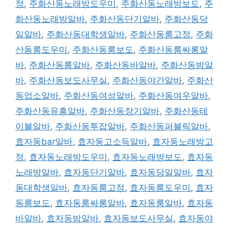
정
,
주화산동노래방도우미
,
주화산동노래방보도
,
주
화산동노래방알바
,
주화산동단기알바
,
주화산동당
일알바
,
주화산동대학생알바
,
주화산동룸고정
,
주화
산동룸도우미
,
주화산동룸보도
,
주화산동룸싸롱알
바
,
주화산동룸알바
,
주화산동바알바
,
주화산동밤알
바
,
주화산동보도사무실
,
주화산동야간알바
,
주화산
동업소알바
,
주화산동여성알바
,
주화산동여우알바
,
주화산동유흥알바
,
주화산동장기알바
,
주화산동테
이블알바
,
주화산동투잡알바
,
주화산동퍼블릭알바
,
효자동bar알바
,
효자동고소득알바
,
효자동노래방고
정
,
효자동노래방도우미
,
효자동노래방보도
,
효자동
노래방알바
,
효자동단기알바
,
효자동당일알바
,
효자
동대학생알바
,
효자동룸고정
,
효자동룸도우미
,
효자
동룸보도
,
효자동룸싸롱알바
,
효자동룸알바
,
효자동
바알바
,
효자동밤알바
,
효자동보도사무실
,
효자동야