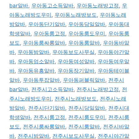
bar알바
,
우아동고소득알바
,
우아동노래방고정
,
우
아동노래방도우미
,
우아동노래방보도
,
우아동노래
방알바
,
우아동단기알바
,
우아동당일알바
,
우아동대
학생알바
,
우아동룸고정
,
우아동룸도우미
,
우아동룸
보도
,
우아동룸싸롱알바
,
우아동룸알바
,
우아동바알
바
,
우아동밤알바
,
우아동보도사무실
,
우아동야간알
바
,
우아동업소알바
,
우아동여성알바
,
우아동여우알
바
,
우아동유흥알바
,
우아동장기알바
,
우아동테이블
알바
,
우아동투잡알바
,
우아동퍼블릭알바
,
전주시
bar알바
,
전주시고소득알바
,
전주시노래방고정
,
전
주시노래방도우미
,
전주시노래방보도
,
전주시노래
방알바
,
전주시단기알바
,
전주시당일알바
,
전주시대
학생알바
,
전주시룸고정
,
전주시룸도우미
,
전주시룸
보도
,
전주시룸싸롱알바
,
전주시룸알바
,
전주시바알
바
,
전주시밤알바
,
전주시보도사무실
,
전주시야간알