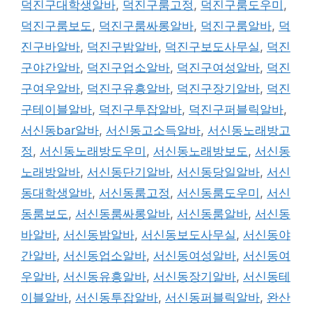
덕진구대학생알바
,
덕진구룸고정
,
덕진구룸도우미
,
덕진구룸보도
,
덕진구룸싸롱알바
,
덕진구룸알바
,
덕
진구바알바
,
덕진구밤알바
,
덕진구보도사무실
,
덕진
구야간알바
,
덕진구업소알바
,
덕진구여성알바
,
덕진
구여우알바
,
덕진구유흥알바
,
덕진구장기알바
,
덕진
구테이블알바
,
덕진구투잡알바
,
덕진구퍼블릭알바
,
서신동bar알바
,
서신동고소득알바
,
서신동노래방고
정
,
서신동노래방도우미
,
서신동노래방보도
,
서신동
노래방알바
,
서신동단기알바
,
서신동당일알바
,
서신
동대학생알바
,
서신동룸고정
,
서신동룸도우미
,
서신
동룸보도
,
서신동룸싸롱알바
,
서신동룸알바
,
서신동
바알바
,
서신동밤알바
,
서신동보도사무실
,
서신동야
간알바
,
서신동업소알바
,
서신동여성알바
,
서신동여
우알바
,
서신동유흥알바
,
서신동장기알바
,
서신동테
이블알바
,
서신동투잡알바
,
서신동퍼블릭알바
,
완산