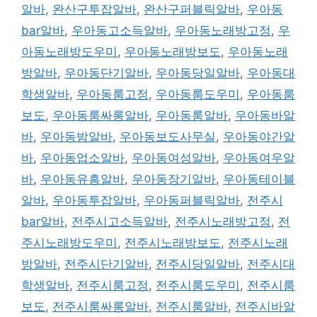
알바
,
완산구투잡알바
,
완산구퍼블릭알바
,
우아동
bar알바
,
우아동고소득알바
,
우아동노래방고정
,
우
아동노래방도우미
,
우아동노래방보도
,
우아동노래
방알바
,
우아동단기알바
,
우아동당일알바
,
우아동대
학생알바
,
우아동룸고정
,
우아동룸도우미
,
우아동룸
보도
,
우아동룸싸롱알바
,
우아동룸알바
,
우아동바알
바
,
우아동밤알바
,
우아동보도사무실
,
우아동야간알
바
,
우아동업소알바
,
우아동여성알바
,
우아동여우알
바
,
우아동유흥알바
,
우아동장기알바
,
우아동테이블
알바
,
우아동투잡알바
,
우아동퍼블릭알바
,
전주시
bar알바
,
전주시고소득알바
,
전주시노래방고정
,
전
주시노래방도우미
,
전주시노래방보도
,
전주시노래
방알바
,
전주시단기알바
,
전주시당일알바
,
전주시대
학생알바
,
전주시룸고정
,
전주시룸도우미
,
전주시룸
보도
,
전주시룸싸롱알바
,
전주시룸알바
,
전주시바알