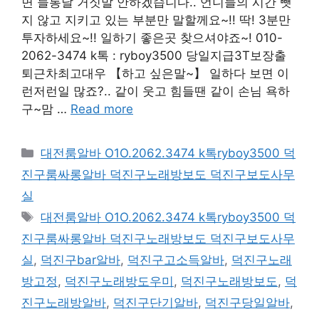
면 들통날 거짓말 안하겠습니다.. 언니들의 시간 뺏
지 않고 지키고 있는 부분만 말할께요~!! 딱! 3분만
투자하세요~!! 일하기 좋은곳 찾으셔야죠~! 010-
2062-3474 k톡 : ryboy3500 당일지급3T보장출
퇴근차최고대우 【하고 싶은말~】 일하다 보면 이
런저런일 많죠?.. 같이 웃고 힘들땐 같이 손님 욕하
구~맘 …
Read more
카
대전룸알바 O1O.2062.3474 k톡ryboy3500 덕
테
진구룸싸롱알바 덕진구노래방보도 덕진구보도사무
고
실
리
태
대전룸알바 O1O.2062.3474 k톡ryboy3500 덕
그
진구룸싸롱알바 덕진구노래방보도 덕진구보도사무
실
,
덕진구bar알바
,
덕진구고소득알바
,
덕진구노래
방고정
,
덕진구노래방도우미
,
덕진구노래방보도
,
덕
진구노래방알바
,
덕진구단기알바
,
덕진구당일알바
,