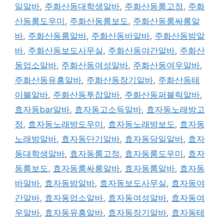
일알바
,
주화산동대학생알바
,
주화산동룸고정
,
주화
산동룸도우미
,
주화산동룸보도
,
주화산동룸싸롱알
바
,
주화산동룸알바
,
주화산동바알바
,
주화산동밤알
바
,
주화산동보도사무실
,
주화산동야간알바
,
주화산
동업소알바
,
주화산동여성알바
,
주화산동여우알바
,
주화산동유흥알바
,
주화산동장기알바
,
주화산동테
이블알바
,
주화산동투잡알바
,
주화산동퍼블릭알바
,
효자동bar알바
,
효자동고소득알바
,
효자동노래방고
정
,
효자동노래방도우미
,
효자동노래방보도
,
효자동
노래방알바
,
효자동단기알바
,
효자동당일알바
,
효자
동대학생알바
,
효자동룸고정
,
효자동룸도우미
,
효자
동룸보도
,
효자동룸싸롱알바
,
효자동룸알바
,
효자동
바알바
,
효자동밤알바
,
효자동보도사무실
,
효자동야
간알바
,
효자동업소알바
,
효자동여성알바
,
효자동여
우알바
,
효자동유흥알바
,
효자동장기알바
,
효자동테