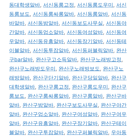
동대학생알바
,
서신동룸고정
,
서신동룸도우미
,
서신
동룸보도
,
서신동룸싸롱알바
,
서신동룸알바
,
서신동
바알바
,
서신동밤알바
,
서신동보도사무실
,
서신동야
간알바
,
서신동업소알바
,
서신동여성알바
,
서신동여
우알바
,
서신동유흥알바
,
서신동장기알바
,
서신동테
이블알바
,
서신동투잡알바
,
서신동퍼블릭알바
,
완산
구bar알바
,
완산구고소득알바
,
완산구노래방고정
,
완산구노래방도우미
,
완산구노래방보도
,
완산구노
래방알바
,
완산구단기알바
,
완산구당일알바
,
완산구
대학생알바
,
완산구룸고정
,
완산구룸도우미
,
완산구
룸보도
,
완산구룸싸롱알바
,
완산구룸알바
,
완산구바
알바
,
완산구밤알바
,
완산구보도사무실
,
완산구야간
알바
,
완산구업소알바
,
완산구여성알바
,
완산구여우
알바
,
완산구유흥알바
,
완산구장기알바
,
완산구테이
블알바
,
완산구투잡알바
,
완산구퍼블릭알바
,
우아동