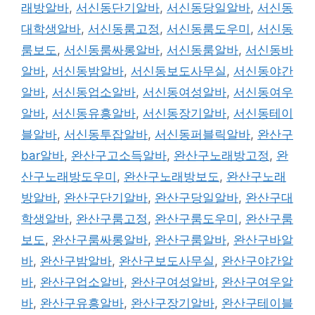
래방알바
,
서신동단기알바
,
서신동당일알바
,
서신동
대학생알바
,
서신동룸고정
,
서신동룸도우미
,
서신동
룸보도
,
서신동룸싸롱알바
,
서신동룸알바
,
서신동바
알바
,
서신동밤알바
,
서신동보도사무실
,
서신동야간
알바
,
서신동업소알바
,
서신동여성알바
,
서신동여우
알바
,
서신동유흥알바
,
서신동장기알바
,
서신동테이
블알바
,
서신동투잡알바
,
서신동퍼블릭알바
,
완산구
bar알바
,
완산구고소득알바
,
완산구노래방고정
,
완
산구노래방도우미
,
완산구노래방보도
,
완산구노래
방알바
,
완산구단기알바
,
완산구당일알바
,
완산구대
학생알바
,
완산구룸고정
,
완산구룸도우미
,
완산구룸
보도
,
완산구룸싸롱알바
,
완산구룸알바
,
완산구바알
바
,
완산구밤알바
,
완산구보도사무실
,
완산구야간알
바
,
완산구업소알바
,
완산구여성알바
,
완산구여우알
바
,
완산구유흥알바
,
완산구장기알바
,
완산구테이블