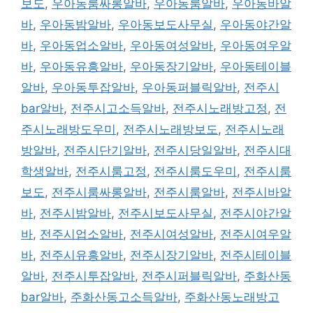
보도
,
우아동룸싸롱알바
,
우아동룸알바
,
우아동바알
바
,
우아동밤알바
,
우아동보도사무실
,
우아동야간알
바
,
우아동업소알바
,
우아동여성알바
,
우아동여우알
바
,
우아동유흥알바
,
우아동장기알바
,
우아동테이블
알바
,
우아동투잡알바
,
우아동퍼블릭알바
,
전주시
bar알바
,
전주시고소득알바
,
전주시노래방고정
,
전
주시노래방도우미
,
전주시노래방보도
,
전주시노래
방알바
,
전주시단기알바
,
전주시당일알바
,
전주시대
학생알바
,
전주시룸고정
,
전주시룸도우미
,
전주시룸
보도
,
전주시룸싸롱알바
,
전주시룸알바
,
전주시바알
바
,
전주시밤알바
,
전주시보도사무실
,
전주시야간알
바
,
전주시업소알바
,
전주시여성알바
,
전주시여우알
바
,
전주시유흥알바
,
전주시장기알바
,
전주시테이블
알바
,
전주시투잡알바
,
전주시퍼블릭알바
,
주화산동
bar알바
,
주화산동고소득알바
,
주화산동노래방고