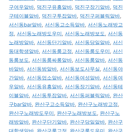
구여우알바
,
덕진구유흥알바
,
덕진구장기알바
,
덕진
구테이블알바
,
덕진구투잡알바
,
덕진구퍼블릭알바
,
서신동bar알바
,
서신동고소득알바
,
서신동노래방고
정
,
서신동노래방도우미
,
서신동노래방보도
,
서신동
노래방알바
,
서신동단기알바
,
서신동당일알바
,
서신
동대학생알바
,
서신동룸고정
,
서신동룸도우미
,
서신
동룸보도
,
서신동룸싸롱알바
,
서신동룸알바
,
서신동
바알바
,
서신동밤알바
,
서신동보도사무실
,
서신동야
간알바
,
서신동업소알바
,
서신동여성알바
,
서신동여
우알바
,
서신동유흥알바
,
서신동장기알바
,
서신동테
이블알바
,
서신동투잡알바
,
서신동퍼블릭알바
,
완산
구bar알바
,
완산구고소득알바
,
완산구노래방고정
,
완산구노래방도우미
,
완산구노래방보도
,
완산구노
래방알바
,
완산구단기알바
,
완산구당일알바
,
완산구
대학생알바
,
완산구룸고정
,
완산구룸도우미
,
완산구