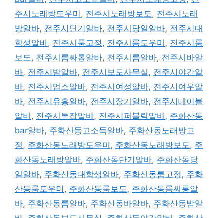
주시노래방도우미
,
전주시노래방보도
,
전주시노래
방알바
,
전주시단기알바
,
전주시당일알바
,
전주시대
학생알바
,
전주시룸고정
,
전주시룸도우미
,
전주시룸
보도
,
전주시룸싸롱알바
,
전주시룸알바
,
전주시바알
바
,
전주시밤알바
,
전주시보도사무실
,
전주시야간알
바
,
전주시업소알바
,
전주시여성알바
,
전주시여우알
바
,
전주시유흥알바
,
전주시장기알바
,
전주시테이블
알바
,
전주시투잡알바
,
전주시퍼블릭알바
,
주화산동
bar알바
,
주화산동고소득알바
,
주화산동노래방고
정
,
주화산동노래방도우미
,
주화산동노래방보도
,
주
화산동노래방알바
,
주화산동단기알바
,
주화산동당
일알바
,
주화산동대학생알바
,
주화산동룸고정
,
주화
산동룸도우미
,
주화산동룸보도
,
주화산동룸싸롱알
바
,
주화산동룸알바
,
주화산동바알바
,
주화산동밤알
바
,
주화산동보도사무실
,
주화산동야간알바
,
주화산