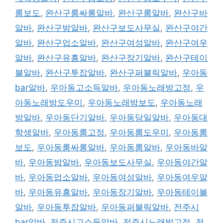
룸보도
,
완산구룸싸롱알바
,
완산구룸알바
,
완산구바
알바
,
완산구밤알바
,
완산구보도사무실
,
완산구야간
알바
,
완산구업소알바
,
완산구여성알바
,
완산구여우
알바
,
완산구유흥알바
,
완산구장기알바
,
완산구테이
블알바
,
완산구투잡알바
,
완산구퍼블릭알바
,
우아동
bar알바
,
우아동고소득알바
,
우아동노래방고정
,
우
아동노래방도우미
,
우아동노래방보도
,
우아동노래
방알바
,
우아동단기알바
,
우아동당일알바
,
우아동대
학생알바
,
우아동룸고정
,
우아동룸도우미
,
우아동룸
보도
,
우아동룸싸롱알바
,
우아동룸알바
,
우아동바알
바
,
우아동밤알바
,
우아동보도사무실
,
우아동야간알
바
,
우아동업소알바
,
우아동여성알바
,
우아동여우알
바
,
우아동유흥알바
,
우아동장기알바
,
우아동테이블
알바
,
우아동투잡알바
,
우아동퍼블릭알바
,
전주시
bar알바
,
전주시고소득알바
,
전주시노래방고정
,
전