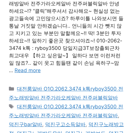
래방알바 전주가라오케알바 전주퍼블릭알바 안녕
하세요~!? “클릭”해주셔서 감사해요~ 현실성 없는
광고들속에 고민많으시죠? 하루이틀 나와보시면 들
통날 거짓말 안하겠습니다.. 언니들의 시간 뺏지 않
고 지키고 있는 부분만 말할께요~!! 딱! 3분만 투자
하세요~!! 일하기 좋은곳 찾으셔야죠~! 010-2062-
3474 k톡 : ryboy3500 당일지급3T보장출퇴근차
최고대우 【하고 싶은말~】 일하다 보면 이런저런
일 많죠?.. 같이 웃고 힘들땐 같이 손님 욕하구~맘
…
Read more
카
대전룸알바 O1O.2062.3474 k톡ryboy3500 전
테
주노래방알바 전주가라오케알바 전주퍼블릭알바
고
태
대전룸알바 O1O.2062.3474 k톡ryboy3500 전
리
그
주노래방알바 전주가라오케알바 전주퍼블릭알바
,
덕진구bar알바
,
덕진구고소득알바
,
덕진구노래방고