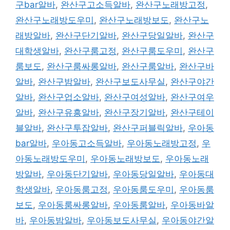
구bar알바
,
완산구고소득알바
,
완산구노래방고정
,
완산구노래방도우미
,
완산구노래방보도
,
완산구노
래방알바
,
완산구단기알바
,
완산구당일알바
,
완산구
대학생알바
,
완산구룸고정
,
완산구룸도우미
,
완산구
룸보도
,
완산구룸싸롱알바
,
완산구룸알바
,
완산구바
알바
,
완산구밤알바
,
완산구보도사무실
,
완산구야간
알바
,
완산구업소알바
,
완산구여성알바
,
완산구여우
알바
,
완산구유흥알바
,
완산구장기알바
,
완산구테이
블알바
,
완산구투잡알바
,
완산구퍼블릭알바
,
우아동
bar알바
,
우아동고소득알바
,
우아동노래방고정
,
우
아동노래방도우미
,
우아동노래방보도
,
우아동노래
방알바
,
우아동단기알바
,
우아동당일알바
,
우아동대
학생알바
,
우아동룸고정
,
우아동룸도우미
,
우아동룸
보도
,
우아동룸싸롱알바
,
우아동룸알바
,
우아동바알
바
,
우아동밤알바
,
우아동보도사무실
,
우아동야간알