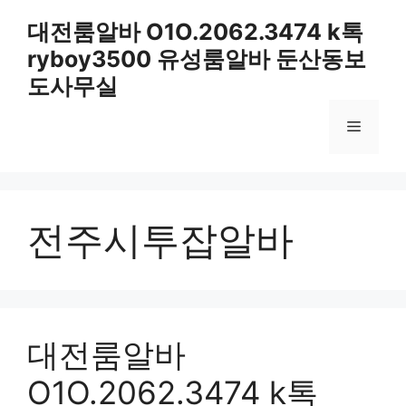
컨
대전룸알바 O1O.2062.3474 k톡
텐
ryboy3500 유성룸알바 둔산동보
츠
로
도사무실
건
너
메
뛰
기
뉴
전주시투잡알바
대전룸알바
O1O.2062.3474 k톡