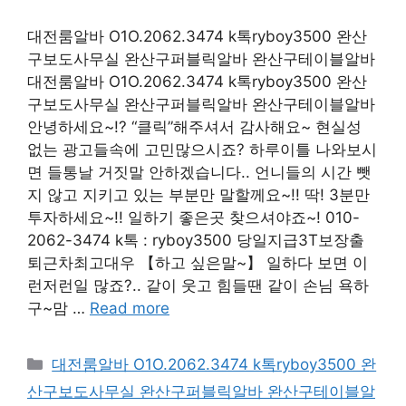
대전룸알바 O1O.2062.3474 k톡ryboy3500 완산
구보도사무실 완산구퍼블릭알바 완산구테이블알바
대전룸알바 O1O.2062.3474 k톡ryboy3500 완산
구보도사무실 완산구퍼블릭알바 완산구테이블알바
안녕하세요~!? “클릭”해주셔서 감사해요~ 현실성
없는 광고들속에 고민많으시죠? 하루이틀 나와보시
면 들통날 거짓말 안하겠습니다.. 언니들의 시간 뺏
지 않고 지키고 있는 부분만 말할께요~!! 딱! 3분만
투자하세요~!! 일하기 좋은곳 찾으셔야죠~! 010-
2062-3474 k톡 : ryboy3500 당일지급3T보장출
퇴근차최고대우 【하고 싶은말~】 일하다 보면 이
런저런일 많죠?.. 같이 웃고 힘들땐 같이 손님 욕하
구~맘 …
Read more
카
대전룸알바 O1O.2062.3474 k톡ryboy3500 완
테
산구보도사무실 완산구퍼블릭알바 완산구테이블알