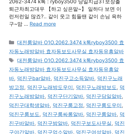
2062-3474 k톡 : ryboy3500 당일지급3T보장출
퇴근차최고대우 【하고 싶은말~】 일하다 보면 이
런저런일 많죠?.. 같이 웃고 힘들땐 같이 손님 욕하
구~맘 …
Read more
카
대전룸알바 O1O.2062.3474 k톡ryboy3500 효
테
자동노래방알바 효자동보도사무실 효자동유흥알바
고
태
대전룸알바 O1O.2062.3474 k톡ryboy3500 효
리
그
자동노래방알바 효자동보도사무실 효자동유흥알
바
,
덕진구bar알바
,
덕진구고소득알바
,
덕진구노래
방고정
,
덕진구노래방도우미
,
덕진구노래방보도
,
덕
진구노래방알바
,
덕진구단기알바
,
덕진구당일알바
,
덕진구대학생알바
,
덕진구룸고정
,
덕진구룸도우미
,
덕진구룸보도
,
덕진구룸싸롱알바
,
덕진구룸알바
,
덕
진구바알바
,
덕진구밤알바
,
덕진구보도사무실
,
덕진
구야간알바
,
덕진구업소알바
,
덕진구여성알바
,
덕진