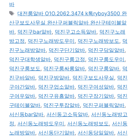
고
바
리
태
대전룸알바 O1O.2062.3474 k톡ryboy3500 완
그
산구보도사무실 완산구퍼블릭알바 완산구테이블알
바
,
덕진구bar알바
,
덕진구고소득알바
,
덕진구노래
방고정
,
덕진구노래방도우미
,
덕진구노래방보도
,
덕
진구노래방알바
,
덕진구단기알바
,
덕진구당일알바
,
덕진구대학생알바
,
덕진구룸고정
,
덕진구룸도우미
,
덕진구룸보도
,
덕진구룸싸롱알바
,
덕진구룸알바
,
덕
진구바알바
,
덕진구밤알바
,
덕진구보도사무실
,
덕진
구야간알바
,
덕진구업소알바
,
덕진구여성알바
,
덕진
구여우알바
,
덕진구유흥알바
,
덕진구장기알바
,
덕진
구테이블알바
,
덕진구투잡알바
,
덕진구퍼블릭알바
,
서신동bar알바
,
서신동고소득알바
,
서신동노래방고
정
,
서신동노래방도우미
,
서신동노래방보도
,
서신동
노래방알바
,
서신동단기알바
,
서신동당일알바
,
서신